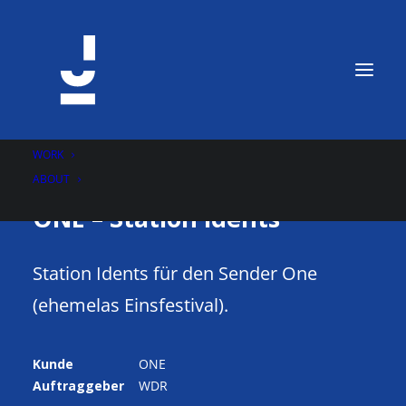
WORK
ABOUT
ONE – Station Idents
Station Idents für den Sender One
(ehemelas Einsfestival).
Kunde
ONE
Auftraggeber
WDR